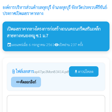
องค์การบริหารส่วนตำบลกุยบุรี
อำเภอกุยบุรี จังหวัดประจวบคีรีขันธ์
›
ประกาศเปิดเผยราคากลาง
เปิดเผยราคากลางโครงการก่อสร้างถนนคอนกรีตเสริมเหล็ก
สายทางหนองหมู ซ.1 ม.7
เผยแพร่เมื่อ 6 กรกฎาคม 2561
เปิดอ่าน 237 ครั้ง
event
visibility
ไฟล์เอกสาร
attach_file
ดาวน์โหลด
ap47po3Mon83414.pdf
file_download
คัดลอกลิงก์
link