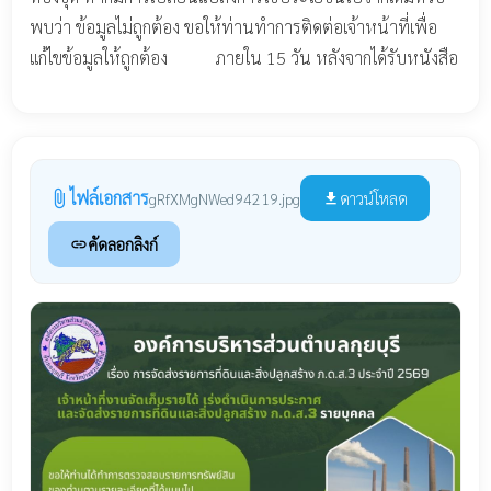
พบว่า ข้อมูลไม่ถูกต้อง ขอให้ท่านทำการติดต่อเจ้าหน้าที่เพื่อ
แก้ไขข้อมูลให้ถูกต้อง ภายใน 15 วัน หลังจากได้รับหนังสือ
ไฟล์เอกสาร
attach_file
ดาวน์โหลด
gRfXMgNWed94219.jpg
file_download
คัดลอกลิงก์
link