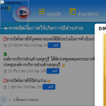
arrow_back_ios
ยินดีต
กลับเมนูหลัก
apps
today
เมนูหลัก
ส่วนราชการ
องค
การเปิดโอกาศให้เกิดการมีส่วนร่วม
forward
การเปิดโอกาสให้บุคคลภายนอกได้มีส่วนร่วมในการดำเนินงาน 
20 พฤษภาคม 2569
33
แชร์
event
visibility
find_in_page
องค์การบริหารส่วนตำบลกุยบุรี ได้จัดประชุมะคณะกรรมการพัฒนาองค์ก
ประชุมองค์การบริหารส่วนตำบลกุยบุรี
whatshot
25 ธันวาคม 2567
188
แชร์
event
visibility
การเปิดโอกาสให้มีส่วนร่วม
whatshot
1 ตุลาคม 2565
266
แชร์
event
visibility
1
1 - 3 (ทั้งหมด 3 รายการ)