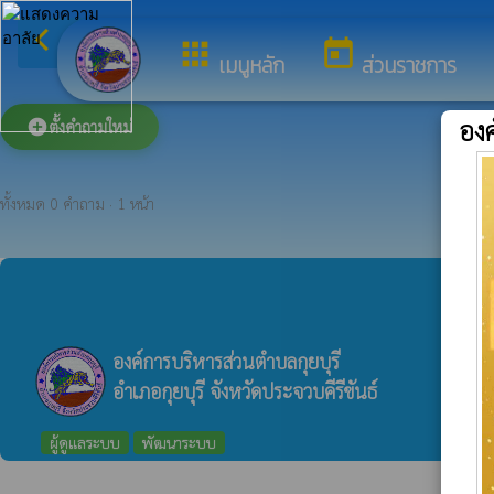
arrow_back_ios
ยินดีต
กลับเมนูหลัก
apps
today
เมนูหลัก
ส่วนราชการ
องค
add_circle
ตั้งคำถามใหม่
ทั้งหมด 0 คำถาม · 1 หน้า
องค์การบริหารส่วนตำบลกุยบุรี
อำเภอกุยบุรี จังหวัดประจวบคีรีขันธ์
ผู้ดูแลระบบ
พัฒนาระบบ