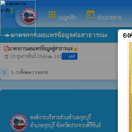
arrow_back_ios
ยินดี
กลับเมนูหลัก
apps
today
เมนูหลัก
ส่วนราชการ
องค
มาตรการเผยแพร่ข้อมูลต่อสาธารณะ
forward
มาตรการเผยแพร่ข้อมูลสู่สาธารณะ
whatshot
20 กุมภาพันธ์ 2566
242
แชร์
event
visibility
1
1 - 1 (ทั้งหมด 1 รายการ)
องค์การบริหารส่วนตำบลกุยบุรี
อำเภอกุยบุรี จังหวัดประจวบคีรีขันธ์