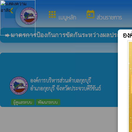
arrow_back_ios
ยินดี
กลับเมนูหลัก
apps
today
เมนูหลัก
ส่วนราชการ
องค
มาตรการป้องกันการขัดกันระหว่างผลประโยชน
forward
องค์การบริหารส่วนตำบลกุยบุรี
อำเภอกุยบุรี จังหวัดประจวบคีรีขันธ์
ผู้ดูแลระบบ
พัฒนาระบบ