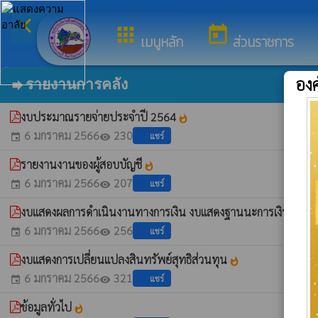
arrow_back_ios
ยินดี
กลับเมนูหลัก
apps
today
เมนูหลัก
ส่วนราชการ
องค
รายงานการคลัง
forward
งบประมาณรายจ่ายประจำปี 2564
whatshot
6 มกราคม 2566
230
แชร์
event
visibility
รายงานงานของผู้สอบบัญชี
whatshot
6 มกราคม 2566
207
แชร์
event
visibility
งบแสดงผลการดำเนินงานทางการเงิน งบแสดงฐานนะการเงิน
whatshot
6 มกราคม 2566
256
แชร์
event
visibility
งบแสดงการเปลี่ยนแปลงสินทรัพย์สุทธิส่วนทุน
whatshot
6 มกราคม 2566
321
แชร์
event
visibility
ข้อมูลทั่วไป
whatshot